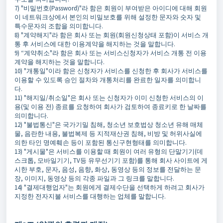
7) "비밀번호(Password)"라 함은 회원이 부여받은 아이디에 대해 회원
이 네트워크상에서 본인의 비밀보호를 위해 설정한 문자와 숫자 및
특수문자의 조합을 의미합니다.
8) "계약해지"라 함은 회사 또는 회원(회원신청상태 포함)이 서비스 개
통 후 서비스에 대한 이용계약을 해지하는 것을 말합니다.
9) “계약취소"라 함은 회사 또는 서비스신청자가 서비스 개통 전 이용
계약을 해지하는 것을 말합니다.
10) "개통일"이라 함은 신청자가 서비스를 신청한 후 회사가 서비스를
이용할 수 있도록 승인 절차와 개통처리를 완료한 일자를 의미합니
다.
11) "해지일/취소일"은 회사 또는 신청자가 이미 신청한 서비스의 이
용(및 이용 전) 종료를 요청하여 회사가 검토하여 종료키로 한 날짜를
의미합니다.
12) "불법통신"은 국가기밀 침해, 청소년 보호법상 청소년 유해 매체
물, 음란한 내용, 불법복제 등 지적재산권 침해, 비방 및 허위사실에
의한 타인 명예훼손 등이 포함된 통신구현형태를 의미합니다.
13) "게시물"은 서비스를 이용할 때 회원이 여러 유형의 단말기기(데
스크톱, 모바일기기, TV등 유무선기기 포함)를 통해 회사 사이트에 게
시한 부호, 문자, 음성, 음향, 화상, 동영상 등의 정보를 전달하는 문
장, 이미지, 동영상 등의 각종 파일과 그 링크를 말합니다.
14) "결제대행업자"는 회원에게 결제수단을 선택하게 하려고 회사가
지정한 전자지불 서비스를 대행하는 업체를 말합니다.