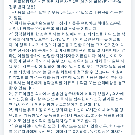
-환불요청자의 신분 확인 서류 사본 1부 (요건상 필요없다 판단될
경우 받지 않음)
-비용을 납부한 납부 영수증 1부 (요건상 필요없다 판단될 경우 받
지 않음)
22) 회사는 유료회원으로부터 상기 서류를 수령하고 최대한 조속한
시일 내 환불을 완료하도록 최선의 노력을 기합니다.
23) 청약철회를 한 경우 회사는 회원 데이터 및 서비스를 회수 또는 삭
제하고 삭제한 날로부터 15영업일 이내에 지급받은 대금을 환급합니
다. 이 경우 회사가 회원에게 환급을 지연한 때에는 그 지연기간에 대
하여 전자상거래 등에서의 소비자보호에 관한 법률 및 시행령에서 정
하는 이율을 곱하여 산정한 지연이자를 지급합니다. 회사는 이미 재
화 등이 일부 사용되거나 일부 소비된 경우에는 그 재화 등의 일부 사
용 또는 일부 소비에 의하여 회원이 얻은 이익 또는 그 재화 등의 공급
에 든 비용에 상당하는 금액을 회원에게 청구할 수 있습니다. 회원이
청약철회를 한 경우 재화 등의 반환에 필요한 비용은 회원이 부담하
나 회사는 회원에게 청약철회를 이유로 위약금 또는 손해배상을 청구
할 수 없습니다.
24) 유료회원은 회사에서 발송한 청구내역에 이의가 있을 시, 회사에
이의신청을 제기할 수 있으며, 회사는 접수한 이의신청 결과를 접수
후 48시간 이내 이의신청한 유료회원에게 회신합니다.
25) 회사는 유료회원 이의신청에 대한 회신이 48시간 이내 어려울 경
우, 회신 가능한 일정을 유료회원에게 통보하고, 회사는 유료회원에
게 이로 인한 불이익이 발생하지 않도록 조치합니다.
26) 유료회원이 납부한 요금에 과납 또는 오납이 있을 경우, 회사는 이
를 유료회원에게 유선 또는 이메일로 통지하며, 유료회원은 회사가