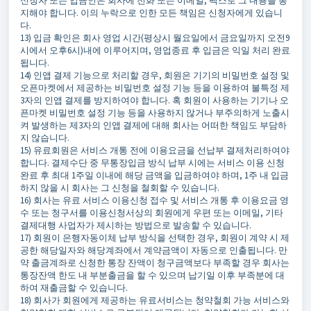
신청자 또는 입금인은 회사에 전화 또는 이메일, 팩스로 그 내용을 통
지해야 합니다. 이의 누락으로 인한 모든 책임은 신청자에게 있습니
다.
13) 입금 확인은 회사 영업 시간(평상시 월요일에서 금요일까지 오전9
시에서 오후6시)내에 이루어지며, 영업종료 후 입금은 익일 처리 완료
됩니다.
14) 인앱 결제 기능으로 처리할 경우, 회원은 기기의 비밀번호 설정 및
오픈마켓에서 제공하는 비밀번호 설정 기능 등을 이용하여 불특정 제
3자의 인앱 결제를 방지하여야 합니다. 혹 회원이 사용하는 기기나 오
픈마켓 비밀번호 설정 기능 등을 사용하지 않거나 부주의하게 노출시
켜 발생하는 제3자의 인앱 결제에 대해 회사는 어떠한 책임도 부담하
지 않습니다.
15) 유료회원은 서비스 개통 전에 이용요금을 선납부 결제처리하여야
합니다. 결제수단 중 무통장입금 방식 납부 시에는 서비스 이용 신청
완료 후 최대 1주일 이내에 해당 금액을 입금하여야 하며, 1주 내 입금
하지 않을 시 회사는 그 신청을 철회할 수 있습니다.
16) 회사는 유료 서비스 이용신청 접수 및 서비스 개통 후 이용요금 영
수 또는 청구서를 이용신청서상의 회원에게 우편 또는 이메일, 기타
결제대행 사업자가 제시하는 방법으로 발송할 수 있습니다.
17) 회원이 은행자동이체 납부 방식을 선택한 경우, 회원이 계약 시 제
공한 해당일자와 해당계좌에서 계약금액이 자동으로 인출됩니다. 만
약 출금계좌로 신청한 통장 잔액이 청구금액보다 부족할 경우 회사는
통장잔액 한도 내 부분출금을 할 수 있으며 납기일 이후 부족분에 대
하여 재출금할 수 있습니다.
18) 회사가 회원에게 제공하는 유료서비스는 청약철회 가능 서비스와