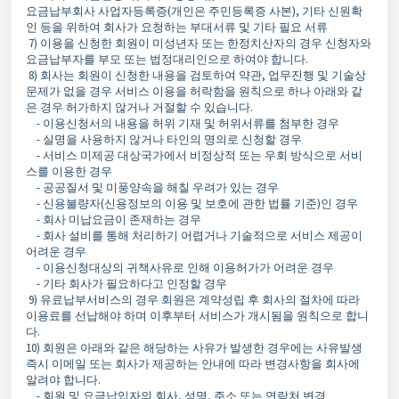
요금납부회사 사업자등록증(개인은 주민등록증 사본), 기타 신원확
인 등을 위하여 회사가 요청하는 부대서류 및 기타 필요 서류
7) 이용을 신청한 회원이 미성년자 또는 한정치산자의 경우 신청자와
요금납부자를 부모 또는 법정대리인으로 하여야 합니다.
8) 회사는 회원이 신청한 내용을 검토하여 약관, 업무진행 및 기술상
문제가 없을 경우 서비스 이용을 허락함을 원칙으로 하나 아래와 같
은 경우 허가하지 않거나 거절할 수 있습니다.
- 이용신청서의 내용을 허위 기재 및 허위서류를 첨부한 경우
- 실명을 사용하지 않거나 타인의 명의로 신청할 경우
- 서비스 미제공 대상국가에서 비정상적 또는 우회 방식으로 서비
스를 이용한 경우
- 공공질서 및 미풍양속을 해칠 우려가 있는 경우
- 신용불량자(신용정보의 이용 및 보호에 관한 법률 기준)인 경우
- 회사 미납요금이 존재하는 경우
- 회사 설비를 통해 처리하기 어렵거나 기술적으로 서비스 제공이
어려운 경우
- 이용신청대상의 귀책사유로 인해 이용허가가 어려운 경우
- 기타 회사가 필요하다고 인정할 경우
9) 유료납부서비스의 경우 회원은 계약성립 후 회사의 절차에 따라
이용료를 선납해야 하며 이후부터 서비스가 개시됨을 원칙으로 합니
다.
10) 회원은 아래와 같은 해당하는 사유가 발생한 경우에는 사유발생
즉시 이메일 또는 회사가 제공하는 안내에 따라 변경사항을 회사에
알려야 합니다.
- 회원 및 요금납입자의 회사, 성명, 주소 또는 연락처 변경