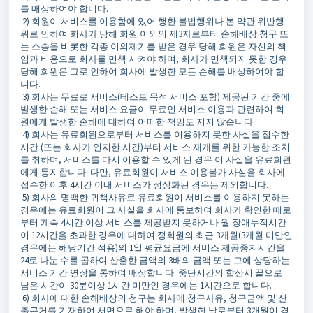
를 배상하여야 합니다.
2) 회원이 서비스를 이용함에 있어 행한 불법행위나 본 약관 위반행
위로 인하여 회사가 당해 회원 이외의 제3자로부터 손해배상 청구 또
는 소송을 비롯한 각종 이의제기를 받은 경우 당해 회원은 자신의 책
임과 비용으로 회사를 면책 시켜야 하며, 회사가 면책되지 못한 경우
당해 회원은 그로 인하여 회사에 발생한 모든 손해를 배상하여야 합
니다.
3) 회사는 무료로 서비스(테스트 목적 서비스 포함) 제공된 기간 중에
발생한 손해 또는 서비스 요금이 무료인 서비스 이용과 관련하여 회
원에게 발생한 손해에 대하여 어떠한 책임도 지지 않습니다.
4) 회사는 유료회원으로부터 서비스를 이용하지 못한 사실을 접수한
시간 (또는 회사가 인지한 시간)부터 서비스 재개를 위한 가능한 조치
를 취하며, 서비스를 다시 이용할 수 있게 된 경우 이 사실을 유료회원
에게 통지합니다. 다만, 유료회원이 서비스 이용불가 사실을 회사에
접수한 이후 4시간 이내 서비스가 정상화된 경우는 제외합니다.
5) 회사의 명백한 귀책사유로 유료회원이 서비스를 이용하지 못하는
경우에는 유료회원이 그 사실을 회사에 통보하여 회사가 확인한 때로
부터 계속 4시간 이상 서비스를 제공받지 못하거나 월 장애누적시간
이 12시간을 초과한 경우에 대하여 정회원의 최근 3개월(3개월 미만인
경우에는 해당기간 적용)의 1일 평균요금에 서비스 제공중지시간을
24로 나눈 수를 곱하여 산출한 금액의 3배의 금액 또는 그에 상당하는
서비스 기간 연장을 통하여 배상합니다. 중단시간의 합산시 끝으로
남은 시간이 30분이상 1시간 미만인 경우에는 1시간으로 합니다.
6) 회사에 대한 손해배상의 청구는 회사에 청구사유, 청구금액 및 산
출근거를 기재하여 서면으로 해야 하며, 발생한 날로부터 3개월이 경