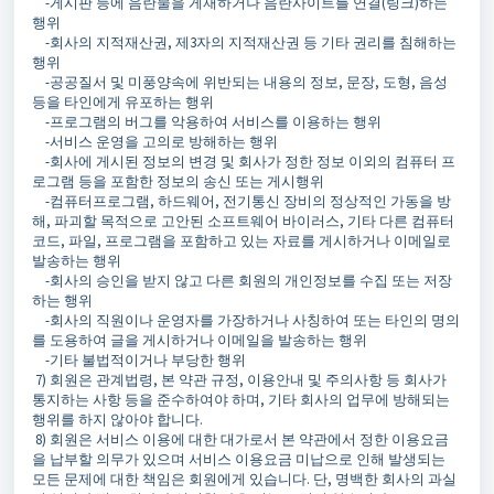
-게시판 등에 음란물을 게재하거나 음란사이트를 연결(링크)하는
행위
-회사의 지적재산권, 제3자의 지적재산권 등 기타 권리를 침해하는
행위
-공공질서 및 미풍양속에 위반되는 내용의 정보, 문장, 도형, 음성
등을 타인에게 유포하는 행위
-프로그램의 버그를 악용하여 서비스를 이용하는 행위
-서비스 운영을 고의로 방해하는 행위
-회사에 게시된 정보의 변경 및 회사가 정한 정보 이외의 컴퓨터 프
로그램 등을 포함한 정보의 송신 또는 게시행위
-컴퓨터프로그램, 하드웨어, 전기통신 장비의 정상적인 가동을 방
해, 파괴할 목적으로 고안된 소프트웨어 바이러스, 기타 다른 컴퓨터
코드, 파일, 프로그램을 포함하고 있는 자료를 게시하거나 이메일로
발송하는 행위
-회사의 승인을 받지 않고 다른 회원의 개인정보를 수집 또는 저장
하는 행위
-회사의 직원이나 운영자를 가장하거나 사칭하여 또는 타인의 명의
를 도용하여 글을 게시하거나 이메일을 발송하는 행위
-기타 불법적이거나 부당한 행위
7) 회원은 관계법령, 본 약관 규정, 이용안내 및 주의사항 등 회사가
통지하는 사항 등을 준수하여야 하며, 기타 회사의 업무에 방해되는
행위를 하지 않아야 합니다.
8) 회원은 서비스 이용에 대한 대가로서 본 약관에서 정한 이용요금
을 납부할 의무가 있으며 서비스 이용요금 미납으로 인해 발생되는
모든 문제에 대한 책임은 회원에게 있습니다. 단, 명백한 회사의 과실