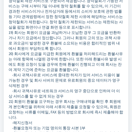
청약철회 제한 서비스로 구분되어 제공됩니다. 청약철회가 가능한 서
비스는 구매 시부터 7일 이내에 청약 철회를 할 수 있으며, 이 기간이
경과한 서비스이거나 전자상거래 등에서의 소비자 보호에 관한 법률
등 기타 관계법령에서 정한 청약철회 제한 사유에 해당하는 서비스는
청약철회가 제한됩니다. 청약 철회가 제한되는 서비스는 제한되는 사
실을 팝업 화면이나 연결 화면 등으로 표시합니다.
19) 회사는 회원이 요금을 과납하거나 오납한 경우 그 요금을 반환하
거나 차기 요금에서 정산합니다. 그러나 회원의 고의 또는 귀책 사유
로 과오금이 발생한 경우 환불에 소요되는 비용은 합리적인 범위 내
에서 회원이 부담하도록 합니다.
20) 회사에게 요금을 지급한 회원에게 환불을 처리해드리는 환불사유
는 아래 항목에 나열된 경우에 한합니다. 또한 아래 환불사유 발생 시
에도 회원 요청이 있을 경우에 한해 환불이 진행되고 이 때 회사는 잔
여 계약 기간에 준하는 요금을 환불합니다.
-회사 귀책사유로 서비스에 중대한 하자가 있어 서비스 이용이 불
가능한 경우 및 회사 서버의 문제로 유료회원의 중요 데이터가 영구
삭제된 경우
-회사 귀책사유로 네트워크 서비스의 영구 중단으로 인하여 더 이
상 서비스를 할 수 없게 되는 경우
21) 회원이 환불을 요구하는 경우 회사는 구매내역을 확인 후 회원에
게 본인확인을 위하여 아래 서류의 제출을 요청할 수 있으며, 회원은
요청하는 서류를 이메일, FAX 등의 방법으로 회사에 즉시 제출해야 합
니다.
-해지신청서
-환불요청자 또는 기업 명의의 통장 사본 1부